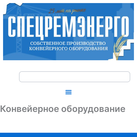
Перейти
к
содержимому
Search
Конвейерное оборудование