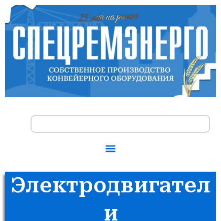
Перейти
к
содержимому
Search
Электродвигател
и