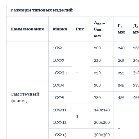
Размеры типовых изделий
А
…
вн
Г,
Д,
Наименование
Марка
Рис.
Б
,
вн
мм
м
мм
1СФ
200
240
26
1СФ3
220
265
29
1СФ3.1
–
250
295
32
1СФ4
300
345
37
Самотечный
1СФ5
380
425
45
фланец
1СФ11
140х140
1
1СФ12
200х200
–
1СФ13
300х300