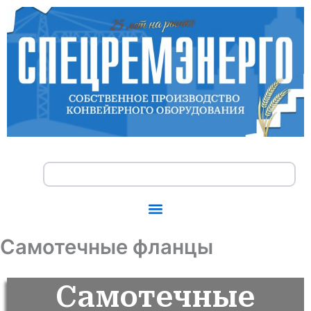
Перейти
к
содержимому
Search
Самотечные фланцы
Самотечные