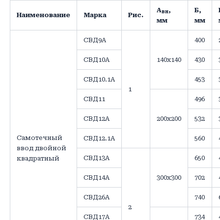
А
,
Б,
вн
Наименование
Марка
Рис.
мм
мм
СВД9А
400
СВД10А
140х140
430
СВД10.1А
453
1
СВД11
496
СВД12А
200х200
532
Самотечный
СВД12.1А
560
ввод двойной
СВД13А
650
квадратный
СВД14А
300х300
702
СВД26А
740
2
СВД17А
734