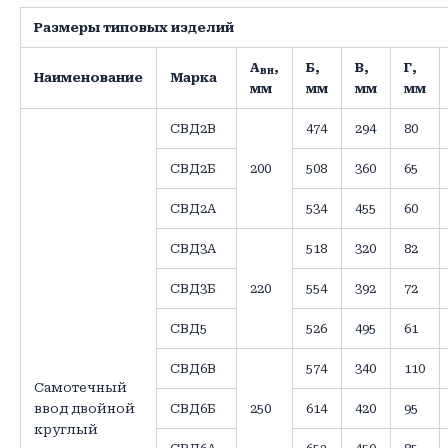
Размеры типовых изделий
А
,
Б,
В,
Г,
вн
Наименование
Марка
мм
мм
мм
мм
СВД2В
474
294
80
СВД2Б
200
508
360
65
СВД2А
534
455
60
СВД3А
518
320
82
СВД3Б
220
554
392
72
СВД5
526
495
61
СВД6В
574
340
110
Самотечный
ввод двойной
СВД6Б
250
614
420
95
круглый