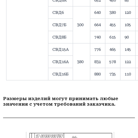
СВД6А
652
450
85
СВД6
640
380
120
СВД7Б
300
664
455
105
СВД8Б
740
615
90
СВД15А
776
465
145
СВД16А
380
832
578
122
СВД16Б
880
735
110
Размеры изделий могут принимать любые
значения с учетом требований заказчика.