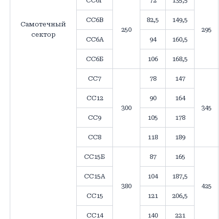
СС6Г
72
135,5
СС6В
82,5
149,5
Самотечный
250
295
сектор
СС6А
94
160,5
СС6Б
106
168,5
СС7
78
147
СС12
90
164
300
345
СС9
105
178
СС8
118
189
СС15Б
87
165
СС15А
104
187,5
380
425
СС15
121
206,5
СС14
140
221