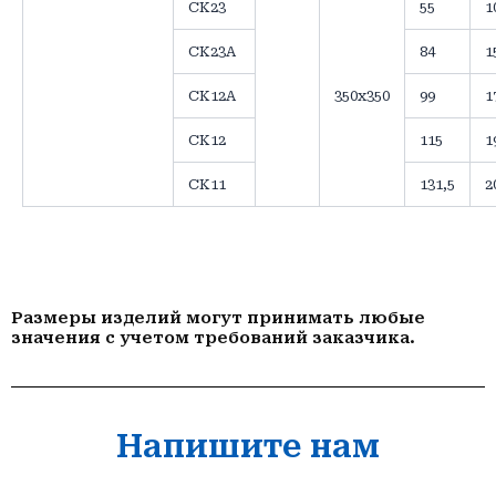
СК23
55
1
СК23А
84
1
СК12А
350х350
99
1
СК12
115
1
СК11
131,5
2
Размеры изделий могут принимать любые
значения с учетом требований заказчика.
Напишите нам