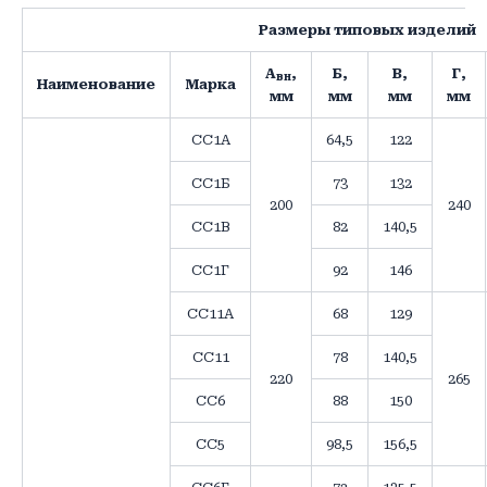
Размеры типовых изделий
А
,
Б,
В,
Г,
вн
Наименование
Марка
мм
мм
мм
мм
СС1А
64,5
122
СС1Б
73
132
200
240
СС1В
82
140,5
СС1Г
92
146
СС11А
68
129
СС11
78
140,5
220
265
СС6
88
150
СС5
98,5
156,5