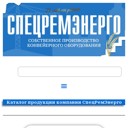
Перейти
к
содержимому
Search
Каталог продукции компании СпецРемЭнерго